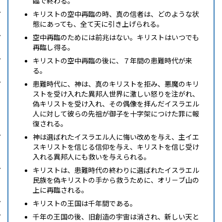
臨で終わる。
キリストの空中再臨の時、真の信者は、どのような状
態にあっても、全て天に引き上げられる。
空中再臨のためには前兆はない。キリストはいつでも
再臨し得る。
キリストの空中再臨の後に、７年間の患難時代が来
る。
患難時代に、神は、真のキリストを拒み、悪魔のキリ
ストを受け入れた異邦人世界に激しい怒りを注がれ、
偽キリストを受け入れ、その偶像を拝んだイスラエル
人に対して彼らの先祖が御子を十字架につけた罪に報
復される。
神は選ばれたイスラエル人に悔い改めを与え、主イエ
スキリストを信じる信仰を与え、キリストを信じ受け
入れる異邦人にも救いを与えられる。
キリストは、患難時代の終わりに選ばれたイスラエル
民族を偽キリストの手から救うために、オリ－ブ山の
上に再臨される。
キリストの王国は千年間である。
千年の王国の後、旧創造の宇宙は消され、新しい天と