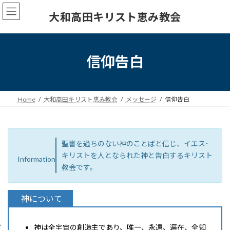
コ
ナ
大和高田キリスト恵み教会
ン
ビ
テ
ゲ
ン
ー
ツ
シ
へ
ョ
信仰告白
ス
ン
キ
に
ッ
移
プ
動
Home
大和高田キリスト恵み教会
メッセージ
信仰告白
聖書を過ちのない神のことばと信じ、イエス･
キリストを人となられた神と告白するキリスト
Information
教会です。
神について
神は全宇宙の創造主であり、唯一、永遠、遍在、全知