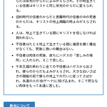
らだは栄光のからだによみがえらされ、その時生きて
いる信者はキリストと同じ栄光のからだに変えられ
る。
旧約時代の信者のからだと患難時代の信者の中の死者
のからだは、キリストの地上再臨の時よみがえらされ
る。
人は、地上で生きている間にキリストを信じなければ
救われない。
不信者はたとえ地上で生きている間に福音を聞く機会
がなくても、死後に救いの機会はない。
不信者は肉体の死後、直ちにハデスの「苦しみの場
所」に入れられ、そこで苦しむ。
千年王国の終わりに全ての不信者はハデスから出さ
れ、彼らのからだもよみがえらされ、大きな白いさば
きの御座の前で彼らの地上での行いに従ってさばか
れ、永遠の火の池(ゲヘナ)に投げ込まれ、そこで死なな
い肉体をもって永遠に苦しむ。
教会について