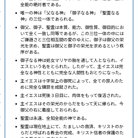
全能の絶対者である。
唯一の神は「父なる神」「御子なる神」「聖霊なる
神」の三位一体であられる。
御父、御子、聖霊は本質、能力、御性質、御目的にお
いて全く一致し同等であるが、この三位一体の中には
ご謙遜さと三位相互間の愛のゆえに、御子は御父の栄
光を求め、聖霊は御父と御子の栄光を求めるという秩
序がある。
御子なる神は処女マリヤの胎を通して人となられ、イ
エスという名をとられた。したがって、主イエスは完
全なる神性とともに完全な人間性もおとりになった。
主イエスは十字架上の御死によって、全ての罪人のた
めに完全な贖罪を成就された。
主イエスは死後３日目に、肉体をもって復活された。
主イエスはその栄光のからだをもって天に帰られ、今
御父の右に着座しておられる。
聖霊は永遠、全知全能の神である。
聖霊は現在地上にて、たましいの救済、キリストのか
らだと呼ばれる教会の完成、キリスト信者の保護のた