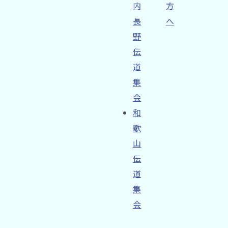
内
方
長
へ
野
伝
道
集
会
和
歌
山
伝
道
集
会