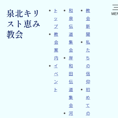
泉北キリ
ト
和
教
ッ
泉
会
スト恵み
プ
伝
新
教会
教
道
聞
会
集
私
案
会
た
内
岸
ち
イ
和
の
ベ
田
信
ン
伝
仰
ト
道
初
集
め
会
て
河
の