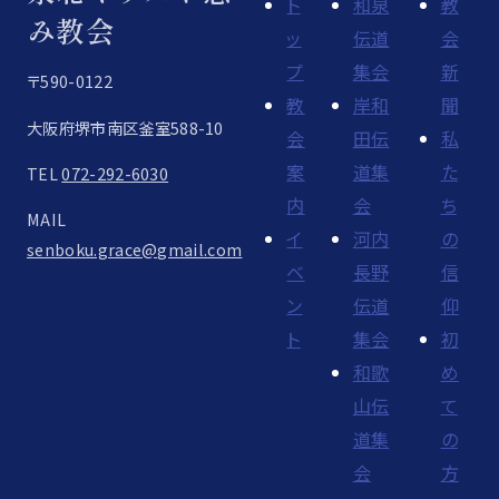
ト
和泉
教
み教会
ッ
伝道
会
プ
集会
新
〒590-0122
教
岸和
聞
大阪府堺市南区釜室588-10
会
田伝
私
案
道集
た
TEL
072-292-6030
内
会
ち
MAIL
イ
河内
の
senboku.grace@gmail.com
ベ
長野
信
ン
伝道
仰
ト
集会
初
和歌
め
山伝
て
道集
の
会
方