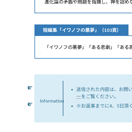
進化論の矛盾や問題を指摘し、神を認め
短編集「イワノフの悪夢」
（103頁）
「イワノフの悪夢」「ある悲劇」「ある
送信された内容は、お問
ー
をご覧ください。
Information
※お返事までに4、5日頂