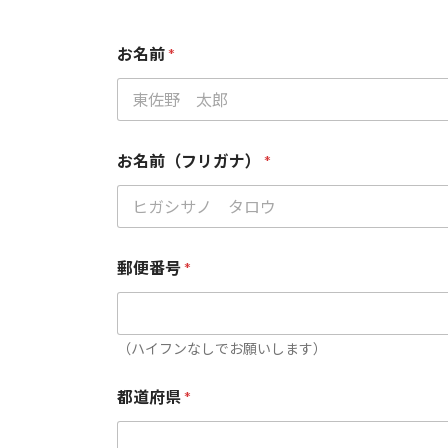
お名前
*
お名前（フリガナ）
*
郵便番号
*
（ハイフンなしでお願いします）
都
都道府県
*
道
府
県