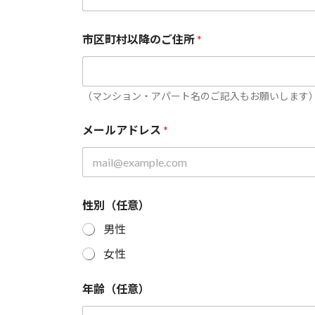
市
区
町
市区町村以降のご住所
*
村
以
降
の
（マンション・アパート名のご記入もお願いします
ご
住
所
メールアドレス
*
*
性別（任意）
男性
女性
年齢（任意）