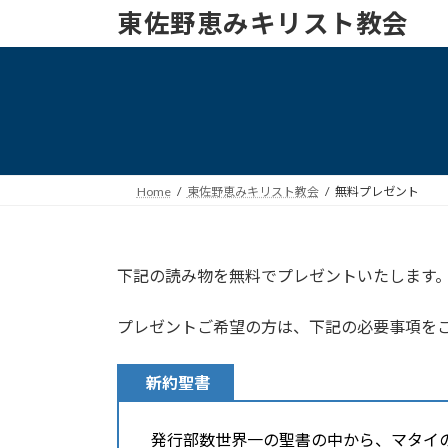
コ
ナ
東佐野恵みキリスト教会
ン
ビ
テ
ゲ
ン
ー
ツ
シ
へ
ョ
ス
ン
キ
に
Home
東佐野恵みキリスト教会
無料プレゼント
ッ
移
プ
動
下記の読み物を無料でプレゼントいたします
プレゼントご希望の方は、下記の必要事項を
新約聖書
発行部数世界一の聖書の中から、マタイ